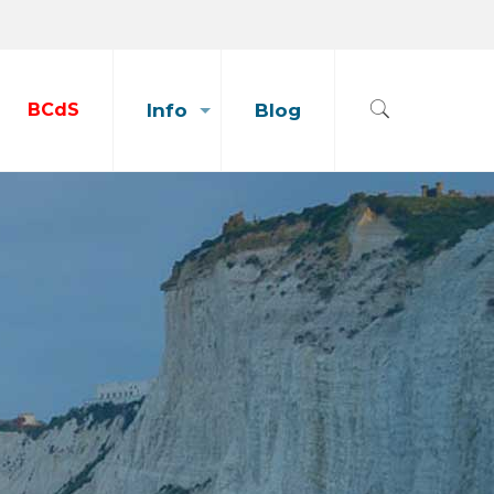
BCdS
Info
Blog