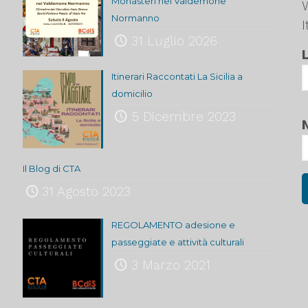
Monasteri nel Valdemone
Normanno
I
31 Luglio 2026
Itinerari Raccontati La Sicilia a
domicilio
5 Dicembre 2023
Il Blog di CTA
31 Agosto 2023
REGOLAMENTO adesione e
passeggiate e attività culturali
3 Marzo 2021