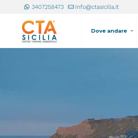
3407258473
info@ctasicilia.it
Dove andare