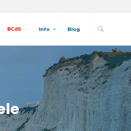
BCdS
Info
Blog
ele