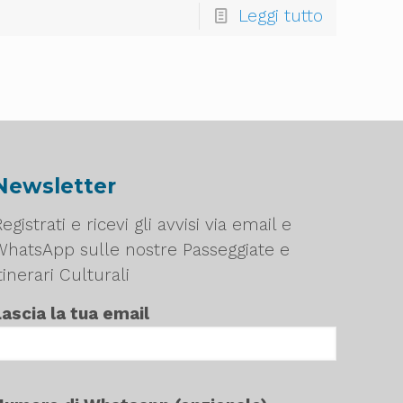
Leggi tutto
Newsletter
egistrati e ricevi gli avvisi via email e
WhatsApp sulle nostre Passeggiate e
tinerari Culturali
Lascia la tua email