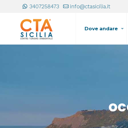
3407258473
info@ctasicilia.it
Dove andare
oc