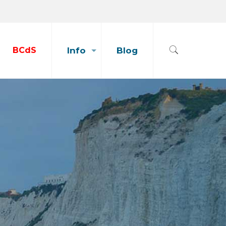
BCdS
Info
Blog