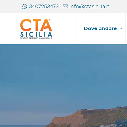
3407258473
info@ctasicilia.it
Dove andare