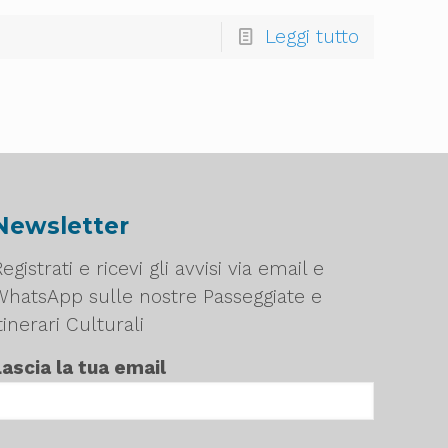
Leggi tutto
Newsletter
egistrati e ricevi gli avvisi via email e
WhatsApp sulle nostre Passeggiate e
tinerari Culturali
Lascia la tua email