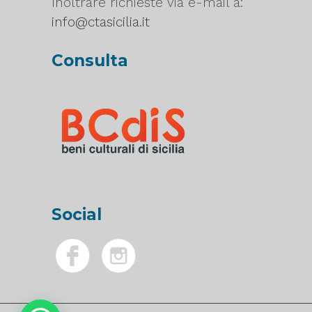
Inoltrare richieste via e-mail a:
info@ctasicilia.it
Consulta
Social