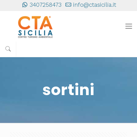
3407258473
info@ctasicilia.it
sortini