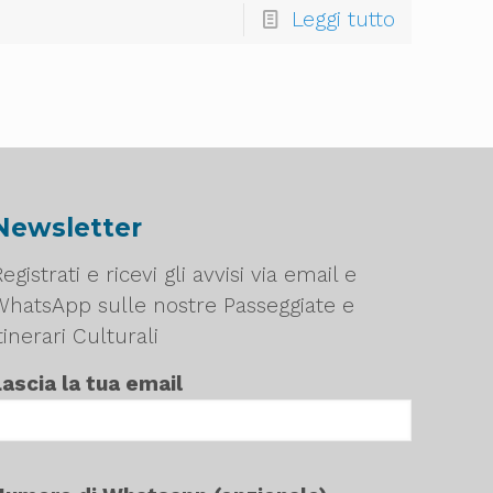
Leggi tutto
Newsletter
egistrati e ricevi gli avvisi via email e
WhatsApp sulle nostre Passeggiate e
tinerari Culturali
Lascia la tua email