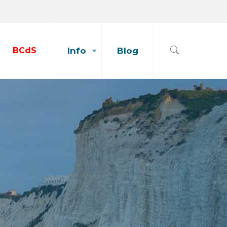
BCdS
Info
Blog