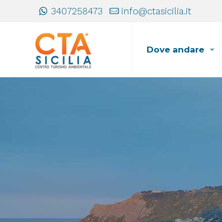
3407258473
info@ctasicilia.it
Dove andare