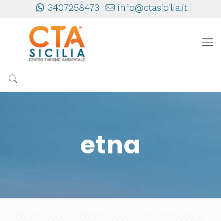
3407258473
info@ctasicilia.it
etna