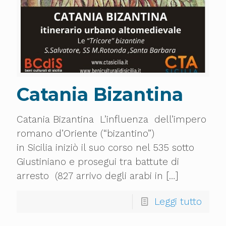
Catania Bizantina
Catania Bizantina L’influenza dell’impero
romano d’Oriente (“bizantino”)
in Sicilia iniziò il suo corso nel 535 sotto
Giustiniano e prosegui tra battute di
arresto (827 arrivo degli arabi in
[…]
Leggi tutto