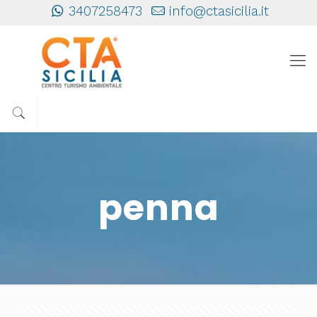
3407258473
info@ctasicilia.it
penna