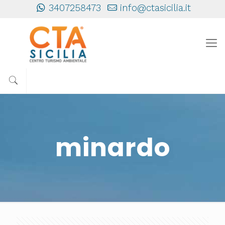
3407258473
info@ctasicilia.it
minardo