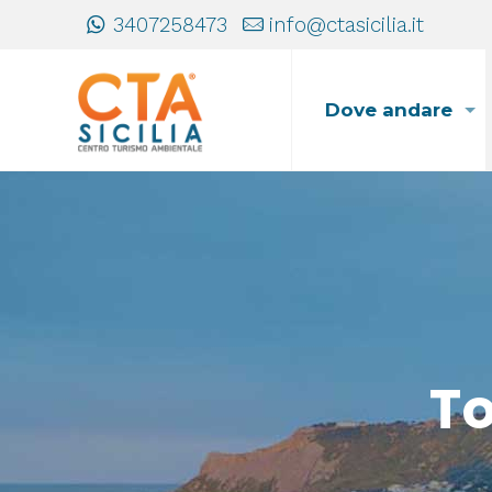
3407258473
info@ctasicilia.it
Dove andare
T