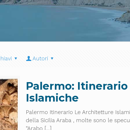
hiavi
Autori
Palermo: Itinerario
Islamiche
Palermo Itinerario Le Architetture Isla
della Sicilia Araba , molte sono le specul
“Arabo
[…]