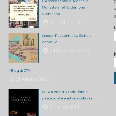
8 Agosto Storie di Monaci e
R
Monasteri nel Valdemone
Normanno
I
31 Luglio 2026
Itinerari Raccontati La Sicilia a
domicilio
5 Dicembre 2023
Il Blog di CTA
31 Agosto 2023
REGOLAMENTO adesione e
passeggiate e attività culturali
3 Marzo 2021