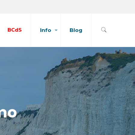
BCdS
Info
Blog
mo