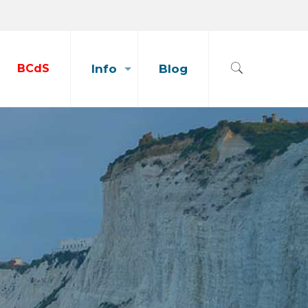
BCdS
Info
Blog