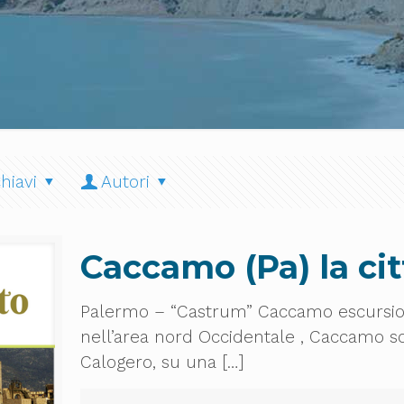
hiavi
Autori
Caccamo (Pa) la citt
Palermo – “Castrum” Caccamo escursione 
nell’area nord Occidentale , Caccamo s
Calogero, su una
[…]