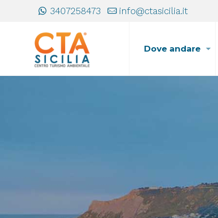
3407258473
info@ctasicilia.it
Dove andare