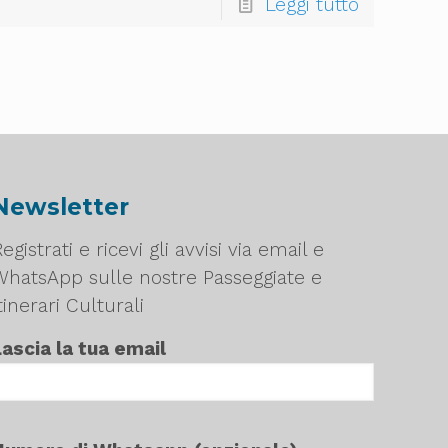
Leggi tutto
Newsletter
egistrati e ricevi gli avvisi via email e
WhatsApp sulle nostre Passeggiate e
tinerari Culturali
Lascia la tua email